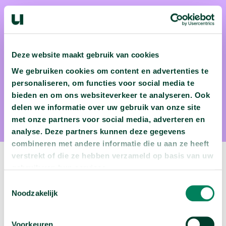
dr. Niels van de Ven
Niels van de Ven (Tilburg University) bekijkt emoties vanaf
Deze website maakt gebruik van cookies
de zonnige kant en zo ook het begrip 'afgunst'. In zijn
We gebruiken cookies om content en advertenties te
onderzoek toont hij aan dat dit juist een hele gezonde emotie
personaliseren, om functies voor social media te
kan zijn die ons, mensen, juist ook verder kan helpen. Zo
bieden en om ons websiteverkeer te analyseren. Ook
kun je het natuurlijk ook bekijken!
delen we informatie over uw gebruik van onze site
met onze partners voor social media, adverteren en
analyse. Deze partners kunnen deze gegevens
combineren met andere informatie die u aan ze heeft
verstrekt of die ze hebben verzameld op basis van uw
Volgende video:
gebruik van hun services.
Toestemmingsselectie
Je brein maakt keuzes op een andere manier dan
Noodzakelijk
je denkt
arrow_forward
Bekijk deze video
Voorkeuren