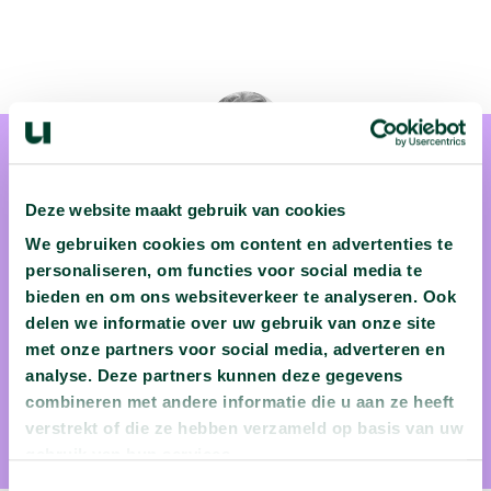
Deze website maakt gebruik van cookies
We gebruiken cookies om content en advertenties te
personaliseren, om functies voor social media te
prof. dr. Abram de Swaan
bieden en om ons websiteverkeer te analyseren. Ook
Abram de Swaan is universiteitshoogleraar sociale
delen we informatie over uw gebruik van onze site
wetenschap aan de Universiteit van Amsterdam en een
met onze partners voor social media, adverteren en
analyse. Deze partners kunnen deze gegevens
geboren verteller. Volgens ingewijden behoort hij tot de
combineren met andere informatie die u aan ze heeft
absolute top in zijn vakgebied.
verstrekt of die ze hebben verzameld op basis van uw
gebruik van hun services.
Toestemmingsselectie