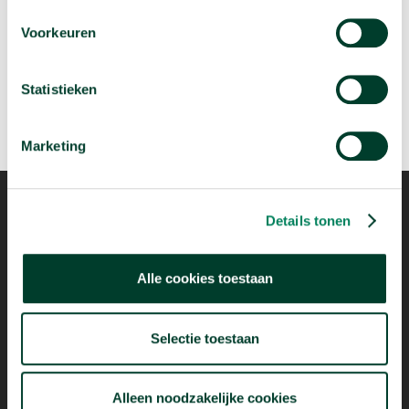
Je brein maakt keuzes op een andere manier dan
je denkt
Voorkeuren
arrow_forward
Bekijk deze video
Statistieken
Marketing
Details tonen
Mogelijk dankzij
Alle cookies toestaan
Selectie toestaan
Alleen noodzakelijke cookies