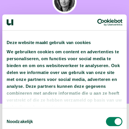
prof. dr. Marinka Kuijpers
Deze website maakt gebruik van cookies
Marinka Kuijpers (OU) reist stad en land af om docenten bij
We gebruiken cookies om content en advertenties te
te praten over de laatste inzichten op het gebied van
personaliseren, om functies voor social media te
bieden en om ons websiteverkeer te analyseren. Ook
loopbaanbegeleiding. En dat is meer dan welkom: want wie
delen we informatie over uw gebruik van onze site
wil er nou niet slimmere keuzes leren maken over de
met onze partners voor social media, adverteren en
toekomst?
analyse. Deze partners kunnen deze gegevens
combineren met andere informatie die u aan ze heeft
verstrekt of die ze hebben verzameld op basis van uw
gebruik van hun services.
Toestemmingsselectie
Volgende video:
Noodzakelijk