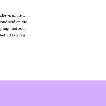
 aflevering legt
zondheid en die
pping: met zout
 het 3D lab van