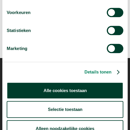
Wie migreren naar Nederland?
Voorkeuren
arrow_forward
Bekijk deze video
Statistieken
Marketing
Details tonen
Mogelijk dankzij
Alle cookies toestaan
Selectie toestaan
Alleen noodzakelijke cookies