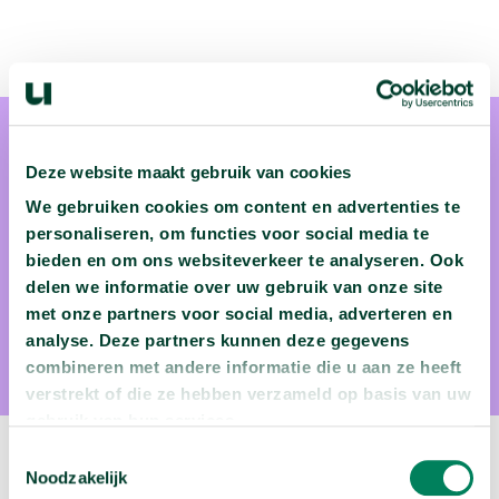
Deze website maakt gebruik van cookies
We gebruiken cookies om content en advertenties te
personaliseren, om functies voor social media te
Dr. Kim Poldner
bieden en om ons websiteverkeer te analyseren. Ook
delen we informatie over uw gebruik van onze site
Dr. Kim Poldner is verbonden aan Wageningen University &
met onze partners voor social media, adverteren en
Research.
analyse. Deze partners kunnen deze gegevens
combineren met andere informatie die u aan ze heeft
verstrekt of die ze hebben verzameld op basis van uw
gebruik van hun services.
Toestemmingsselectie
Volgende video:
Noodzakelijk