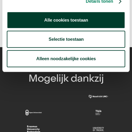
Details tonen
arrow_forward
Bekijk deze video
Alle cookies toestaan
Selectie toestaan
Alleen noodzakelijke cookies
Mogelijk dankzij