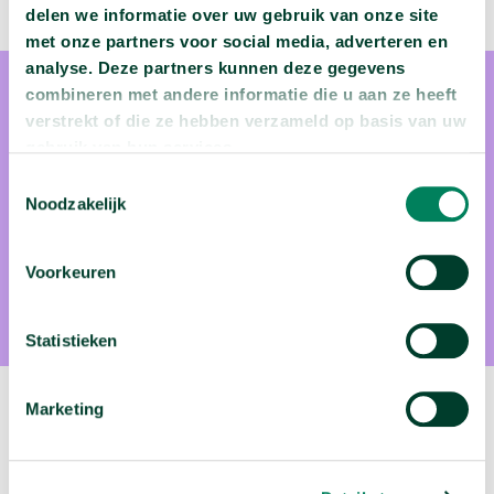
delen we informatie over uw gebruik van onze site
met onze partners voor social media, adverteren en
analyse. Deze partners kunnen deze gegevens
combineren met andere informatie die u aan ze heeft
verstrekt of die ze hebben verzameld op basis van uw
gebruik van hun services.
Toestemmingsselectie
Noodzakelijk
MA Corina Koolen
Corina Koolen is literatuur onderzoeker aan de Universiteit
Voorkeuren
van Amsterdam
Statistieken
Marketing
Volgende video:
Wie migreren naar Nederland?