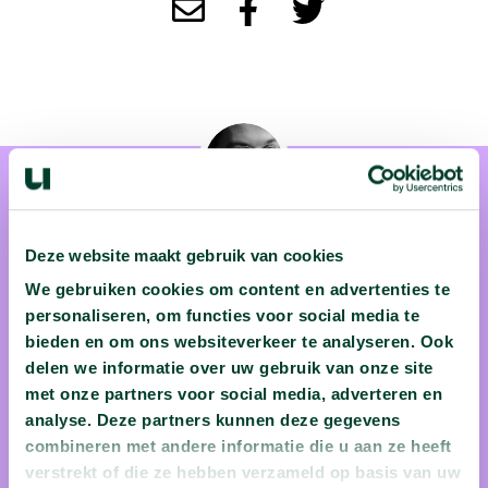
Deze website maakt gebruik van cookies
We gebruiken cookies om content en advertenties te
prof. dr. Edgar du Perron
personaliseren, om functies voor social media te
bieden en om ons websiteverkeer te analyseren. Ook
Professor Edgar du Perron is als hoogleraar Privaatrecht en
delen we informatie over uw gebruik van onze site
decaan van de faculteit Rechtsgeleerdheid verbonden aan de
met onze partners voor social media, adverteren en
Universiteit van Amsterdam. Hij fungeert daarnaast ook
analyse. Deze partners kunnen deze gegevens
regelmatig als rechter. Zijn universiteit onderscheidde hem
combineren met andere informatie die u aan ze heeft
met de UvA Onderwijsprijs - de jury noemde hem "een
verstrekt of die ze hebben verzameld op basis van uw