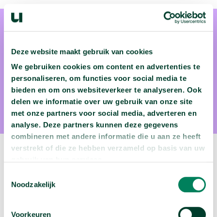
Deze website maakt gebruik van cookies
We gebruiken cookies om content en advertenties te
Casper Wits
personaliseren, om functies voor social media te
bieden en om ons websiteverkeer te analyseren. Ook
Casper Wits is China-expert aan de Universiteit Leiden
delen we informatie over uw gebruik van onze site
met onze partners voor social media, adverteren en
analyse. Deze partners kunnen deze gegevens
combineren met andere informatie die u aan ze heeft
verstrekt of die ze hebben verzameld op basis van uw
Volgende video:
gebruik van hun services.
Toestemmingsselectie
Wie migreren naar Nederland?
Noodzakelijk
arrow_forward
Bekijk deze video
Voorkeuren