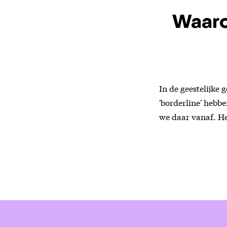
Waaro
In de geestelijke 
'borderline' hebb
we daar vanaf. Het