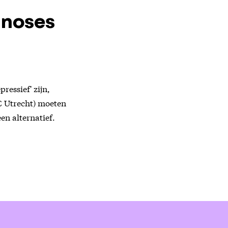
gnoses
ressief' zijn,
MC Utrecht) moeten
een alternatief.