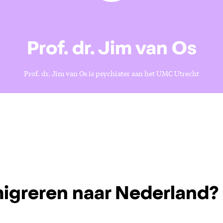
Prof. dr. Jim van Os
Prof. dr. Jim van Os is psychiater aan het UMC Utrecht
igreren naar Nederland?