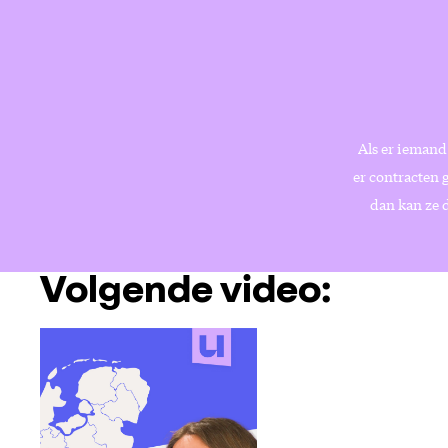
Als er iemand 
er contracten 
dan kan ze d
Volgende video: