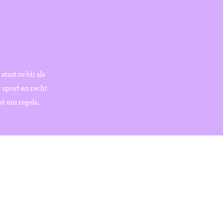
taat ze bij als
 sport en recht
at om regels,