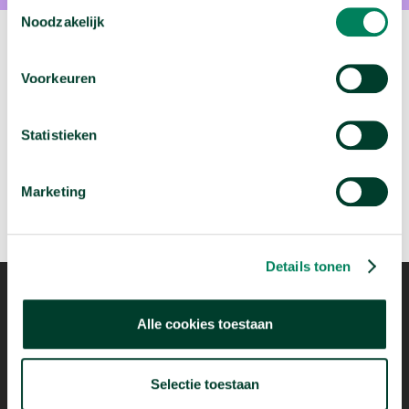
Toestemmingsselectie
Noodzakelijk
Volgende video:
Voorkeuren
Wie migreren naar Nederland?
arrow_forward
Bekijk deze video
Statistieken
Marketing
Details tonen
Alle cookies toestaan
Mogelijk dankzij
Selectie toestaan