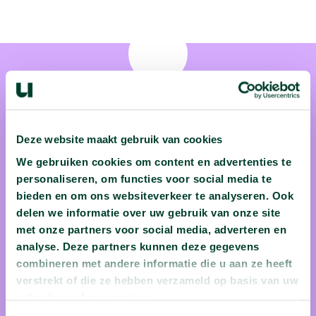
Deze website maakt gebruik van cookies
Beatrice de Graaf
We gebruiken cookies om content en advertenties te
Beatrice de Graaf is als hoogleraar Internationale
personaliseren, om functies voor social media te
Betrekkingen verbonden aan de Universiteit Utrecht. Zij
bieden en om ons websiteverkeer te analyseren. Ook
delen we informatie over uw gebruik van onze site
wordt gezien als een pionier op het gebied van terrorisme en
met onze partners voor social media, adverteren en
veiligheid. Met onder andere haar boek Gevaarlijke Vrouwen
analyse. Deze partners kunnen deze gegevens
weet professor De Graaf een unieke inkijk te geven in de
combineren met andere informatie die u aan ze heeft
wereld van de vrouwelijke terrorist.
verstrekt of die ze hebben verzameld op basis van uw
gebruik van hun services.