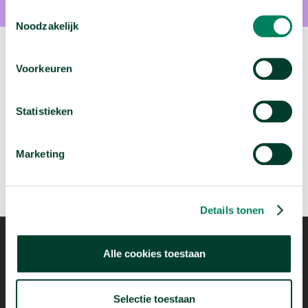
Toestemmingsselectie
Noodzakelijk
Volgende video:
Voorkeuren
Wie migreren naar Nederland?
arrow_forward
Statistieken
Bekijk deze video
Marketing
Details tonen
Alle cookies toestaan
Mogelijk dankzij
Selectie toestaan