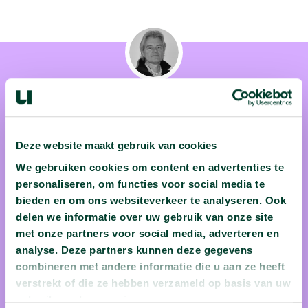
Prof. dr. Jelle Reumer
Deze website maakt gebruik van cookies
We gebruiken cookies om content en advertenties te
Prof. dr. Jelle Reumer is sinds 1987 directeur van het
personaliseren, om functies voor social media te
Natuurhistorisch Museum in Rotterdam. Hij studeerde
bieden en om ons websiteverkeer te analyseren. Ook
Biologie aan de Universiteit Utrecht waar hij in 2005 werd
delen we informatie over uw gebruik van onze site
benoemd tot bijzonder hoogleraar Paleontologie. Professor
met onze partners voor social media, adverteren en
Reumer staat bekend als iemand die taaie stof weet te
analyse. Deze partners kunnen deze gegevens
verhelderen door grappige weetjes te combineren met
combineren met andere informatie die u aan ze heeft
verstrekt of die ze hebben verzameld op basis van uw
unieke voorbeelden.
gebruik van hun services.