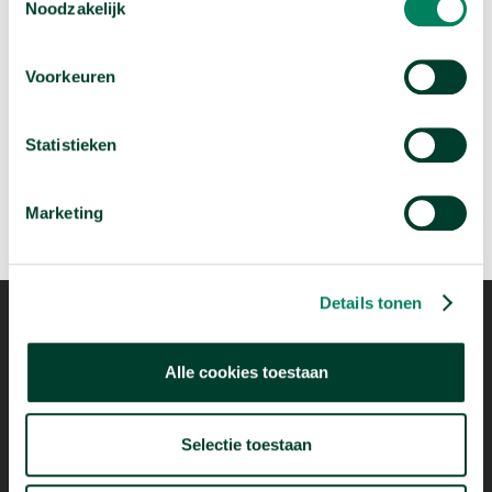
Noodzakelijk
Volgende video:
Voorkeuren
Wie migreren naar Nederland?
arrow_forward
Bekijk deze video
Statistieken
Marketing
Details tonen
Alle cookies toestaan
Mogelijk dankzij
Selectie toestaan