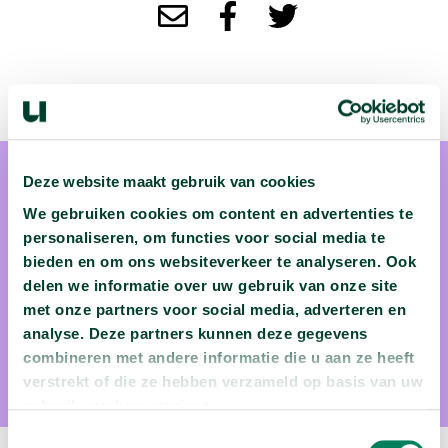
Deze website maakt gebruik van cookies
We gebruiken cookies om content en advertenties te
personaliseren, om functies voor social media te
bieden en om ons websiteverkeer te analyseren. Ook
Peter Ruijten
delen we informatie over uw gebruik van onze site
met onze partners voor social media, adverteren en
Peter Ruijten is onderzoeker sociale AI aan de Technische
analyse. Deze partners kunnen deze gegevens
Universiteit Eindhoven
combineren met andere informatie die u aan ze heeft
verstrekt of die ze hebben verzameld op basis van uw
gebruik van hun services.
Toestemmingsselectie