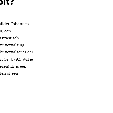
oit?
hilder Johannes
n, een
antastisch
ze vervalsing
ke vervalser? Leer
n Os (UvA). Wil je
ezen! Er is een
len of een