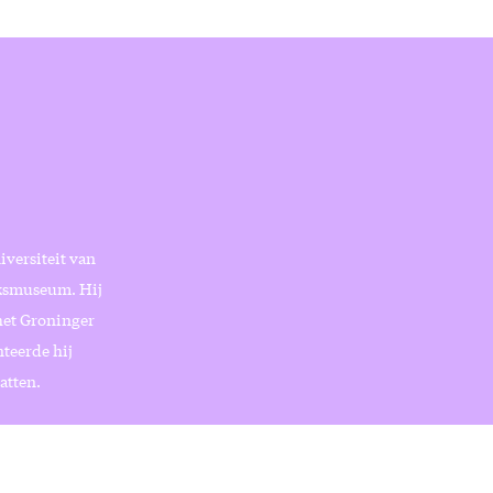
iversiteit van
jksmuseum. Hij
het Groninger
teerde hij
atten.