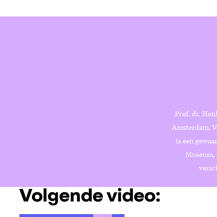
Prof. dr. Hen
Amsterdam. Va
is een gewaa
Museum, H
versc
Volgende video: