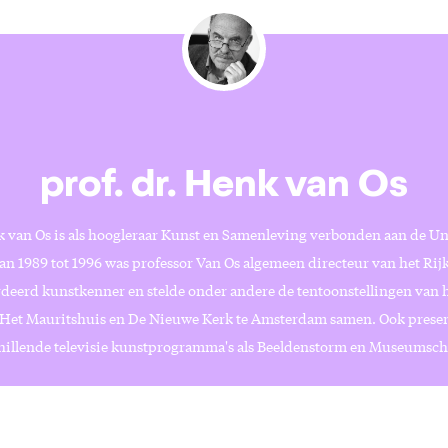
prof. dr. Henk van Os
k van Os is als hoogleraar Kunst en Samenleving verbonden aan de Un
n 1989 tot 1996 was professor Van Os algemeen directeur van het Ri
rdeerd kunstkenner en stelde onder andere de tentoonstellingen van 
et Mauritshuis en De Nieuwe Kerk te Amsterdam samen. Ook presen
hillende televisie kunstprogramma's als Beeldenstorm en Museumsch