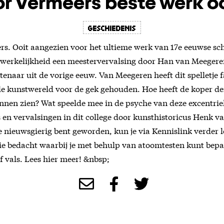
r Vermeers beste werk o
Geschiedenis
. Ooit aangezien voor het ultieme werk van 17e eeuwse sc
 werkelijkheid een meestervervalsing door Han van Meegere
enaar uit de vorige eeuw. Van Meegeren heeft dit spelletje f
le kunstwereld voor de gek gehouden. Hoe heeft de koper de
nnen zien? Wat speelde mee in de psyche van deze excentrie
 en vervalsingen in dit college door kunsthistoricus Henk va
e nieuwsgierig bent geworden, kun je via Kennislink verder l
e bedacht waarbij je met behulp van atoomtesten kunt bepa
 of vals. Lees hier meer! &nbsp;