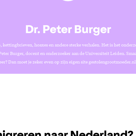
Dr. Peter Burger
, kettingbrieven, hoaxes en andere sterke verhalen. Het is het onder
Peter Burger, docent en onderzoeker aan de Universiteit Leiden. Smaak
er? Dan moet je zeker even op zijn eigen site gestolengrootmoeder.nl