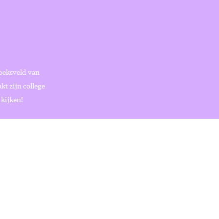
zoeksveld van
t zijn college
 kijken!