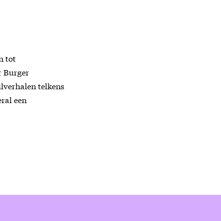
n tot
r Burger
lverhalen telkens
eral een