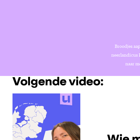
Broodjes aap
neerlandicus 
naar me
Volgende video: