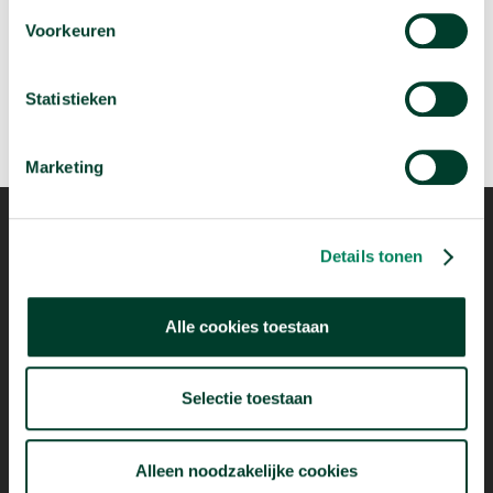
arrow_forward
Bekijk deze video
Voorkeuren
Statistieken
Marketing
Details tonen
Mogelijk dankzij
Alle cookies toestaan
Selectie toestaan
Alleen noodzakelijke cookies