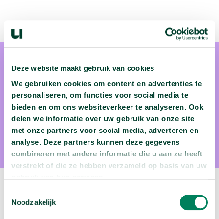
Deze website maakt gebruik van cookies
We gebruiken cookies om content en advertenties te
personaliseren, om functies voor social media te
bieden en om ons websiteverkeer te analyseren. Ook
Kimo van Dijk
delen we informatie over uw gebruik van onze site
met onze partners voor social media, adverteren en
Kimo van Dijk is bioloog
analyse. Deze partners kunnen deze gegevens
combineren met andere informatie die u aan ze heeft
verstrekt of die ze hebben verzameld op basis van uw
gebruik van hun services.
Volgende video:
Toestemmingsselectie
Noodzakelijk
Wie migreren naar Nederland?