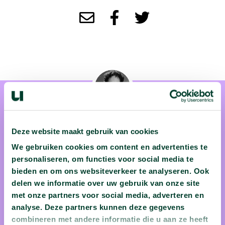
Deze website maakt gebruik van cookies
We gebruiken cookies om content en advertenties te
prof. dr. Bas Haring
personaliseren, om functies voor social media te
bieden en om ons websiteverkeer te analyseren. Ook
Professor Bas Haring (1968) is filosoof en bekleedt de
delen we informatie over uw gebruik van onze site
leerstoel "publiek begrip van wetenschap" aan de
met onze partners voor social media, adverteren en
Universiteit Leiden. Met zijn humor en enthousiasme weet
analyse. Deze partners kunnen deze gegevens
hij wetenschap en filosofie voor iedereen toegankelijk te
combineren met andere informatie die u aan ze heeft