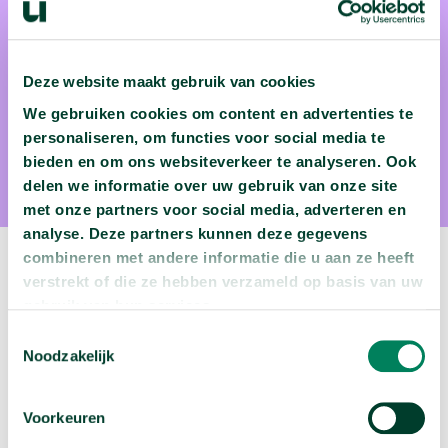
Deze website maakt gebruik van cookies
Dr. ir. Djoerd Hiemstra
We gebruiken cookies om content en advertenties te
Djoerd Hiemstra is datawetenschapper aan de Universiteit
personaliseren, om functies voor social media te
Twente.
bieden en om ons websiteverkeer te analyseren. Ook
delen we informatie over uw gebruik van onze site
met onze partners voor social media, adverteren en
analyse. Deze partners kunnen deze gegevens
combineren met andere informatie die u aan ze heeft
Volgende video:
verstrekt of die ze hebben verzameld op basis van uw
gebruik van hun services.
Wie migreren naar Nederland?
Toestemmingsselectie
arrow_forward
Bekijk deze video
Noodzakelijk
Voorkeuren