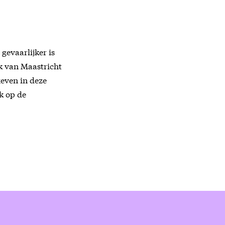
gevaarlijker is
ck van Maastricht
even in deze
k op de