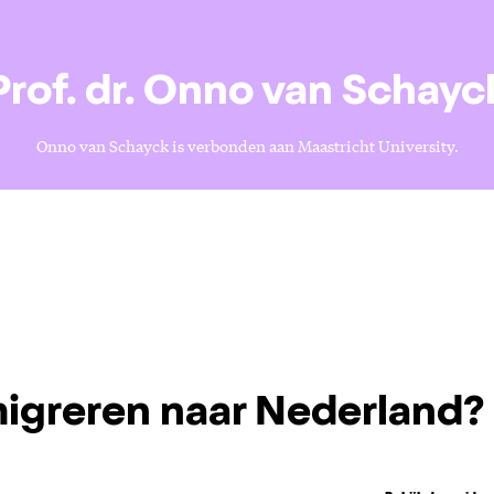
Prof. dr. Onno van Schayc
Onno van Schayck is verbonden aan Maastricht University.
igreren naar Nederland?