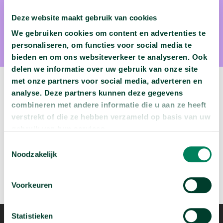
Dr. Ineke van der Ham
Deze website maakt gebruik van cookies
Dr. Ineke van der Ham neuropsycholoog Universiteit Leiden
We gebruiken cookies om content en advertenties te
personaliseren, om functies voor social media te
bieden en om ons websiteverkeer te analyseren. Ook
delen we informatie over uw gebruik van onze site
met onze partners voor social media, adverteren en
Volgende video:
analyse. Deze partners kunnen deze gegevens
combineren met andere informatie die u aan ze heeft
Wie migreren naar Nederland?
verstrekt of die ze hebben verzameld op basis van uw
arrow_forward
gebruik van hun services.
Bekijk deze video
Toestemmingsselectie
Noodzakelijk
Voorkeuren
Statistieken