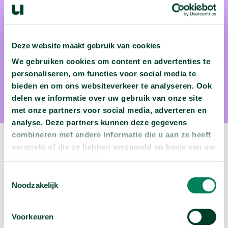
Deze website maakt gebruik van cookies
We gebruiken cookies om content en advertenties te
Dr. Sander Herfst
personaliseren, om functies voor social media te
bieden en om ons websiteverkeer te analyseren. Ook
Dr. Sander Herfst is viroloog aan het Erasmusmc
delen we informatie over uw gebruik van onze site
met onze partners voor social media, adverteren en
analyse. Deze partners kunnen deze gegevens
combineren met andere informatie die u aan ze heeft
Volgende video:
verstrekt of die ze hebben verzameld op basis van uw
gebruik van hun services.
Wie migreren naar Nederland?
Toestemmingsselectie
Noodzakelijk
arrow_forward
Bekijk deze video
Voorkeuren