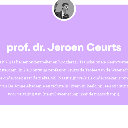
prof. dr. Jeroen Geurts
 (1978) is hersenonderzoeker en hoogleraar Translationele Neurowet
terdam. In 2012 ontving professor Geurts de Trofee van de Wetensch
 onderzoek naar de ziekte MS. Naast zijn werk als onderzoeker is pro
 van De Jonge Akademie en richtte hij Brein in Beeld op, een stichting
voor vertaling van (neuro)wetenschap naar de maatschappij.