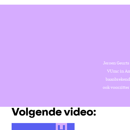
Jeroen Geurts
VUmc in Ams
baanbrekende
ook voorzitter
Volgende video: