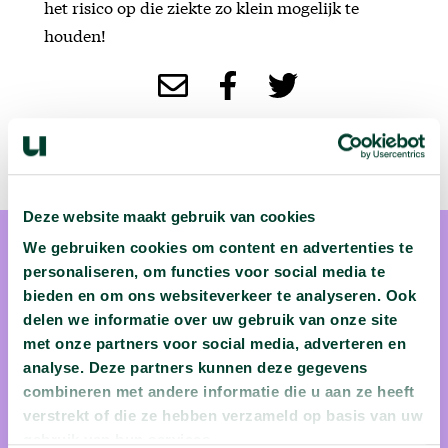
het risico op die ziekte zo klein mogelijk te
houden!
Deze website maakt gebruik van cookies
We gebruiken cookies om content en advertenties te
personaliseren, om functies voor social media te
bieden en om ons websiteverkeer te analyseren. Ook
delen we informatie over uw gebruik van onze site
met onze partners voor social media, adverteren en
Amber Yaqub
analyse. Deze partners kunnen deze gegevens
combineren met andere informatie die u aan ze heeft
Amber Yaqub is hersenonderzoeker en verbonden aan
verstrekt of die ze hebben verzameld op basis van uw
ErasmusMC
gebruik van hun services.