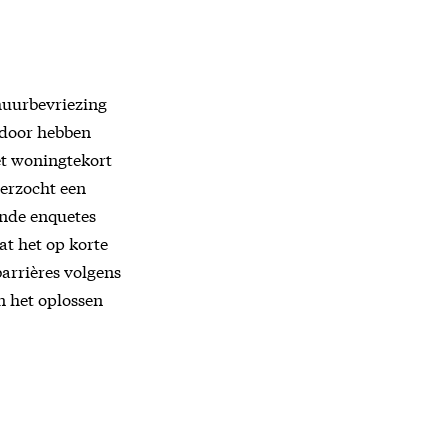
huurbevriezing
rdoor hebben
et woningtekort
derzocht een
ende enquetes
at het op korte
barrières volgens
in het oplossen