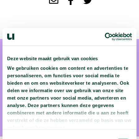
Deze website maakt gebruik van cookies
We gebruiken cookies om content en advertenties te
personaliseren, om functies voor social media te
bieden en om ons websiteverkeer te analyseren. Ook
Arend Schwab
delen we informatie over uw gebruik van onze site
Arend Schwab is een expert in mechanica. Hij is het hoofd
met onze partners voor social media, adverteren en
van het fiets dynamica lab aan de TU Delft, waar hij de
analyse. Deze partners kunnen deze gegevens
combineren met andere informatie die u aan ze heeft
natuurkunde achter het fietsen uitpluist.
verstrekt of die ze hebben verzameld op basis van uw
gebruik van hun services.
Toestemmingsselectie