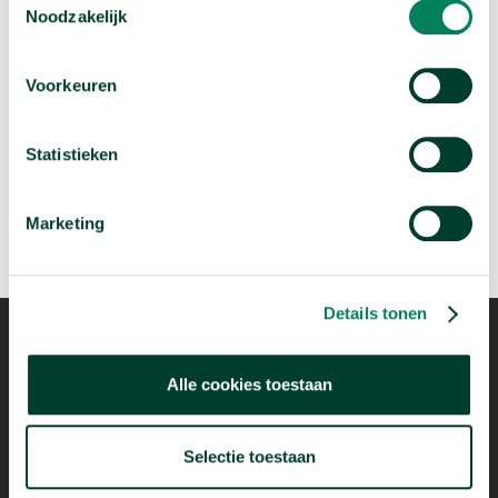
Noodzakelijk
Volgende video:
Voorkeuren
Wie migreren naar Nederland?
arrow_forward
Bekijk deze video
Statistieken
Marketing
Details tonen
Alle cookies toestaan
Mogelijk dankzij
Selectie toestaan