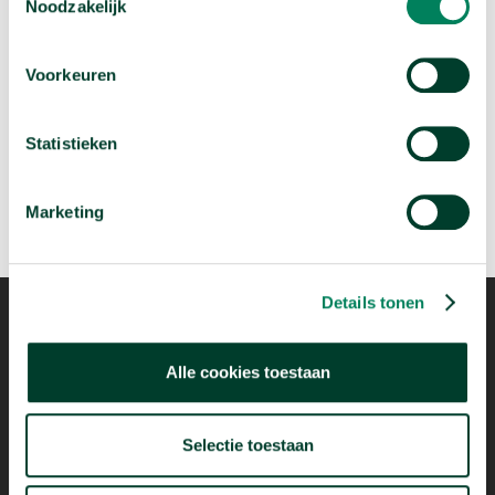
Noodzakelijk
Volgende video:
Voorkeuren
Wie migreren naar Nederland?
arrow_forward
Bekijk deze video
Statistieken
Marketing
Details tonen
Alle cookies toestaan
Mogelijk dankzij
Selectie toestaan