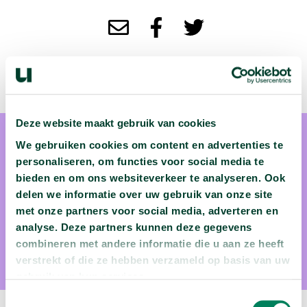
Deze website maakt gebruik van cookies
We gebruiken cookies om content en advertenties te
personaliseren, om functies voor social media te
bieden en om ons websiteverkeer te analyseren. Ook
delen we informatie over uw gebruik van onze site
met onze partners voor social media, adverteren en
Ellen Giebels
analyse. Deze partners kunnen deze gegevens
Ellen Giebels is psycholoog
combineren met andere informatie die u aan ze heeft
verstrekt of die ze hebben verzameld op basis van uw
gebruik van hun services.
Toestemmingsselectie