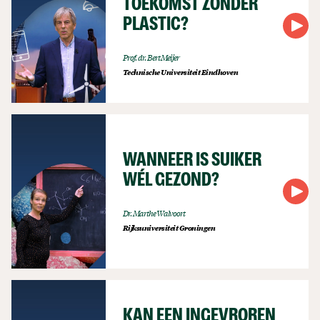
TOEKOMST ZONDER
PLASTIC?
Prof. dr. Bert Meijer
Technische Universiteit Eindhoven
WANNEER IS SUIKER
WÉL GEZOND?
Dr. Marthe Walvoort
Rijksuniversiteit Groningen
KAN EEN INGEVROREN