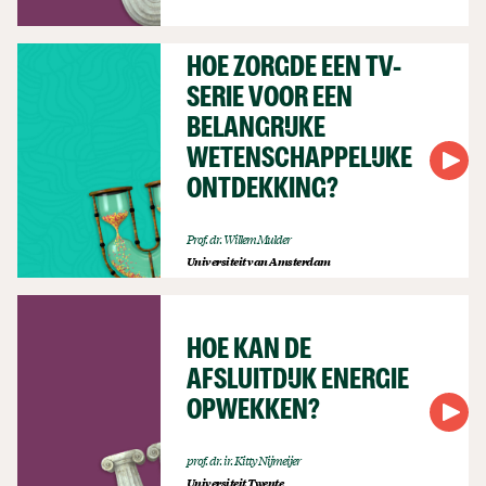
HOE ZORGDE EEN TV-
SERIE VOOR EEN
BELANGRIJKE
WETENSCHAPPELIJKE
ONTDEKKING?
Prof. dr. Willem Mulder
Universiteit van Amsterdam
HOE KAN DE
AFSLUITDIJK ENERGIE
OPWEKKEN?
prof. dr. ir. Kitty Nijmeijer
Universiteit Twente