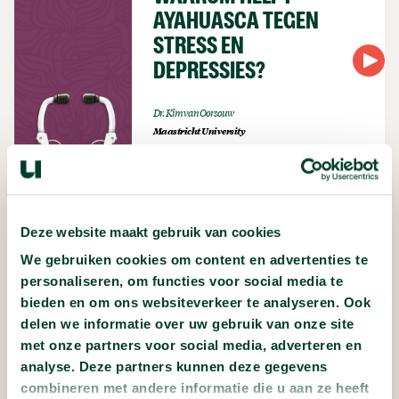
AYAHUASCA TEGEN
STRESS EN
DEPRESSIES?
Dr. Kim van Oorsouw
Maastricht University
WAAROM IS HET ETEN
VAN EEN BESPOTEN
Deze website maakt gebruik van cookies
APPEL GEEN
We gebruiken cookies om content en advertenties te
PROBLEEM?
personaliseren, om functies voor social media te
bieden en om ons websiteverkeer te analyseren. Ook
Prof. dr. Aalt Bast
delen we informatie over uw gebruik van onze site
Maastricht University
met onze partners voor social media, adverteren en
analyse. Deze partners kunnen deze gegevens
combineren met andere informatie die u aan ze heeft