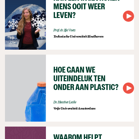
MENS OOIT WEER
LEVEN?
Prof. dr. Ilja Voets
Technische Universiteit Eindhoven
HOE GAAN WE
UITEINDELIJK TEN
ONDER AAN PLASTIC?
Dr. Heather Leslie
Vrije Universiteit Amsterdam
WAAROM HELPT