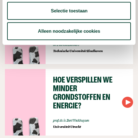
Selectie toestaan
HOE KAN PLASTIC
JOUW LEVEN
REDDEN?
Alleen noodzakelijke cookies
dr. Patricia Dankers
Technische Universiteit Eindhoven
HOE VERSPILLEN WE
MINDER
GRONDSTOFFEN EN
ENERGIE?
prof. dr. ir. Bert Weckhuysen
Universiteit Utrecht