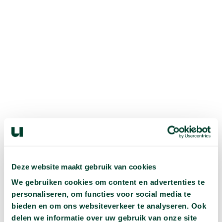
Hoe kun je beter worden in
gamen?
In deze aflevering van
Op de Proef Gesteld
duikt
Deze website maakt gebruik van cookies
Youtuber GameMeneer in de wereld van de
We gebruiken cookies om content en advertenties te
wetenschap in de hoop net zo goed te worden als een
personaliseren, om functies voor social media te
professionele E-sporter. In het GameLab van
bieden en om ons websiteverkeer te analyseren. Ook
Universiteit Twente worden E-sporters getraind om
delen we informatie over uw gebruik van onze site