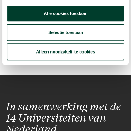
vakgebied.
Van donkere materie tot verliefdheid bij
dieren: alles komt voorbij!
Schrijf je in voor de
Alle cookies toestaan
nieuwsbrief, dan geven we een seintje als er een
nieuwe video of podcasts voor je klaarstaat.
Selectie toestaan
Schrijf je in voor onze nieuwsbrief:
Alleen noodzakelijke cookies
In samenwerking met de
14 Universiteiten van
Nederland