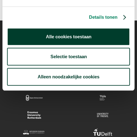
Details tonen
In samenwerking met de
Alle cookies toestaan
14 Universiteiten van
Nederland
Selectie toestaan
Alleen noodzakelijke cookies