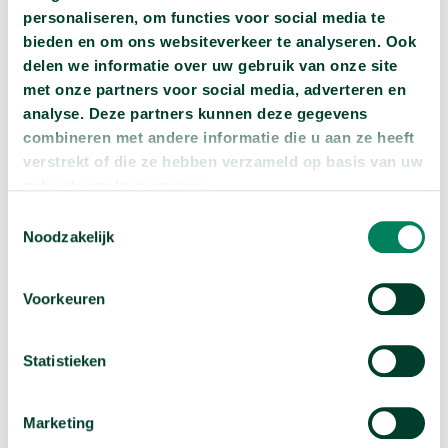
Ken jij iemand die regelmatig een nachtje doorhaalt?
personaliseren, om functies voor social media te
YouTuber en avonturier Govert Sweep is de uitdaging
bieden en om ons websiteverkeer te analyseren. Ook
delen we informatie over uw gebruik van onze site
aangegaan in naam van de wetenschap. Wij daagden
met onze partners voor social media, adverteren en
hem samen met de 14 Universiteiten van Nederland
analyse. Deze partners kunnen deze gegevens
uit om 3 dagen niet te slapen. Wetenschappers Marijtje
combineren met andere informatie die u aan ze heeft
Jongsma en Boris Konrad van de Radboud
verstrekt of die ze hebben verzameld op basis van uw
Universiteit onderzoeken wat dat deed met zijn brein.
gebruik van hun services.
Denk jij dat Govert het volhoudt? Bekijk de video om
Toestemmingsselectie
te zien hoe het ging!
Noodzakelijk
Voorkeuren
Statistieken
Marketing