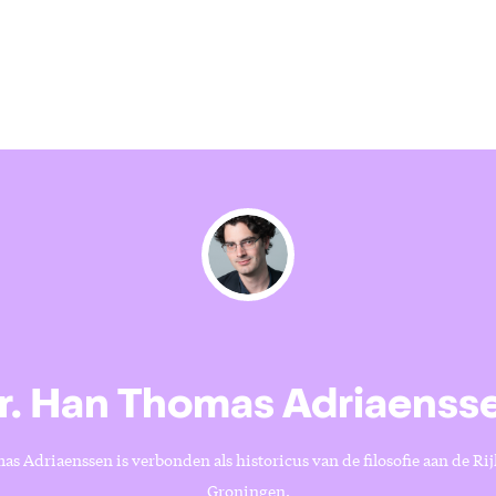
r. Han Thomas Adriaenss
s Adriaenssen is verbonden als historicus van de filosofie aan de Rij
Groningen.