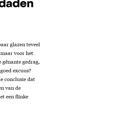
e daden
paar glazen teveel
, maar voor het
je gênante gedrag,
n goed excuus?
de conclusie dat
en van de
et een flinke