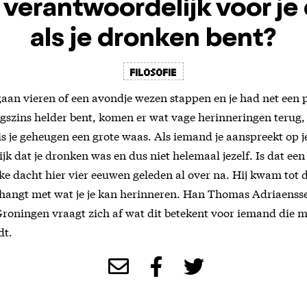
j verantwoordelijk voor j
als je dronken bent?
filosofie
gaan vieren of een avondje wezen stappen en je had net een 
igszins helder bent, komen er wat vage herinneringen terug
 is je geheugen een grote waas. Als iemand je aanspreekt op 
lijk dat je dronken was en dus niet helemaal jezelf. Is dat ee
ke dacht hier vier eeuwen geleden al over na. Hij kwam tot 
nhangt met wat je je kan herinneren. Han Thomas Adriaenss
 Groningen vraagt zich af wat dit betekent voor iemand die m
dt.