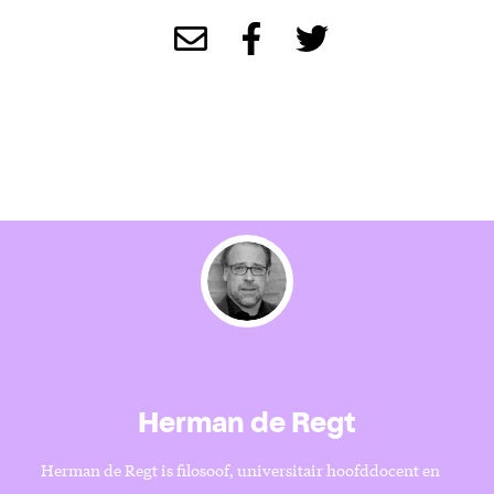
Herman de Regt
Herman de Regt is filosoof, universitair hoofddocent en