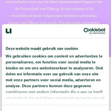
onderwijsdirecteur aan faculteit Geesteswetenschappen van
de Universiteit van Tilburg. In het verleden is hij
verschillende keren uitgeroepen tot beste universitair
docent van Tilburg University. Zijn favoriete onderwerp:
Waarom geloven ogenschijnlijk slimme mensen grote onzin?
Deze website maakt gebruik van cookies
We gebruiken cookies om content en advertenties te
personaliseren, om functies voor social media te
bieden en om ons websiteverkeer te analyseren. Ook
delen we informatie over uw gebruik van onze site
met onze partners voor social media, adverteren en
Volgende podcast:
analyse. Deze partners kunnen deze gegevens
combineren met andere informatie die u aan ze heeft
Wat zijn jouw naam en bsn-nummer waard?
verstrekt of die ze hebben verzameld op basis van uw
arrow_forward
Beluister deze podcast
gebruik van hun services.