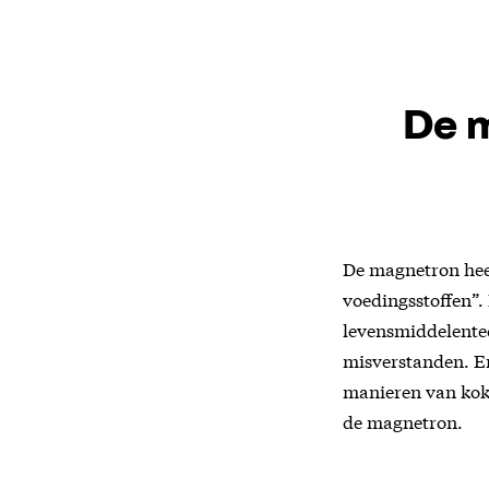
De 
De magnetron heeft
voedingsstoffen”
levensmiddelentec
misverstanden. En
manieren van koke
de magnetron.