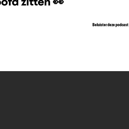
ofd zitten 👀
Beluister deze podcast