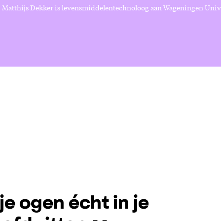
r. Matthijs Dekker is levensmiddelentechnoloog aan Wageningen Univ
e ogen écht in je