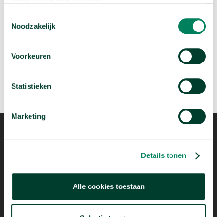
gebruik van hun services.
arrow_forward
Beluister deze podcast
Toestemmingsselectie
Noodzakelijk
Voorkeuren
Statistieken
Marketing
Details tonen
Alle cookies toestaan
Mogelijk dankzij