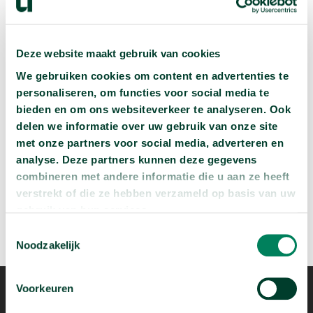
Deze website maakt gebruik van cookies
Volgende podcast:
We gebruiken cookies om content en advertenties te
personaliseren, om functies voor social media te
Wat zijn jouw naam en bsn-nummer waard?
bieden en om ons websiteverkeer te analyseren. Ook
arrow_forward
Beluister deze podcast
delen we informatie over uw gebruik van onze site
met onze partners voor social media, adverteren en
analyse. Deze partners kunnen deze gegevens
combineren met andere informatie die u aan ze heeft
verstrekt of die ze hebben verzameld op basis van uw
gebruik van hun services.
Toestemmingsselectie
Noodzakelijk
Voorkeuren