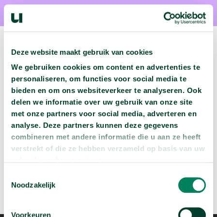
Deze website maakt gebruik van cookies
We gebruiken cookies om content en advertenties te
Volgende podcast:
personaliseren, om functies voor social media te
bieden en om ons websiteverkeer te analyseren. Ook
Wat zijn jouw naam en bsn-nummer waard?
delen we informatie over uw gebruik van onze site
arrow_forward
met onze partners voor social media, adverteren en
Beluister deze podcast
analyse. Deze partners kunnen deze gegevens
combineren met andere informatie die u aan ze heeft
verstrekt of die ze hebben verzameld op basis van uw
gebruik van hun services.
Toestemmingsselectie
Noodzakelijk
Voorkeuren