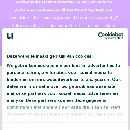
van Amsterdam is geïnteresseerd in de dynamiek van
protest, zowel online als offline. Kun je eigenlijk een
revolutie via Facebook beginnen of is er meer voor nodig?
Kijk deze colleges lekker vanuit je luie leunstoel en kom
erachter hoe protesteren 2.0 werkt!
Deze website maakt gebruik van cookies
We gebruiken cookies om content en advertenties te
personaliseren, om functies voor social media te
bieden en om ons websiteverkeer te analyseren. Ook
delen we informatie over uw gebruik van onze site
met onze partners voor social media, adverteren en
Volgende podcast:
analyse. Deze partners kunnen deze gegevens
combineren met andere informatie die u aan ze heeft
Wat zijn jouw naam en bsn-nummer waard?
verstrekt of die ze hebben verzameld op basis van uw
arrow_forward
Beluister deze podcast
gebruik van hun services.
Toestemmingsselectie