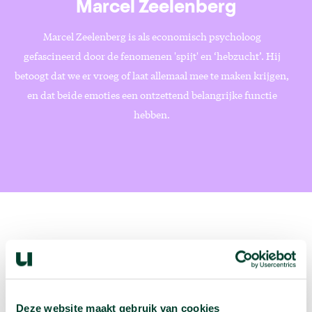
Marcel Zeelenberg
Marcel Zeelenberg is als economisch psycholoog
gefascineerd door de fenomenen 'spijt' en ‘hebzucht’. Hij
betoogt dat we er vroeg of laat allemaal mee te maken krijgen,
en dat beide emoties een ontzettend belangrijke functie
hebben.
Volgende podcast:
Wat zijn jouw naam en bsn-nummer waard?
Deze website maakt gebruik van cookies