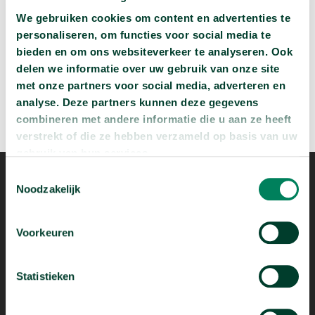
arrow_forward
Beluister deze podcast
We gebruiken cookies om content en advertenties te
personaliseren, om functies voor social media te
bieden en om ons websiteverkeer te analyseren. Ook
delen we informatie over uw gebruik van onze site
met onze partners voor social media, adverteren en
analyse. Deze partners kunnen deze gegevens
combineren met andere informatie die u aan ze heeft
verstrekt of die ze hebben verzameld op basis van uw
gebruik van hun services.
Toestemmingsselectie
Noodzakelijk
Voorkeuren
Mogelijk dankzij
Statistieken