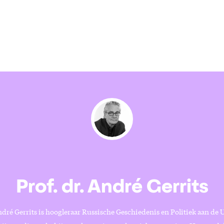
Prof. dr. André Gerrits
ndré Gerrits is hoogleraar Russische Geschiedenis en Politiek aan de 