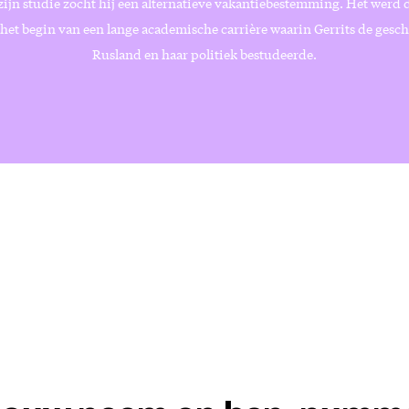
zijn studie zocht hij een alternatieve vakantiebestemming. Het werd 
het begin van een lange academische carrière waarin Gerrits de gesc
Rusland en haar politiek bestudeerde.