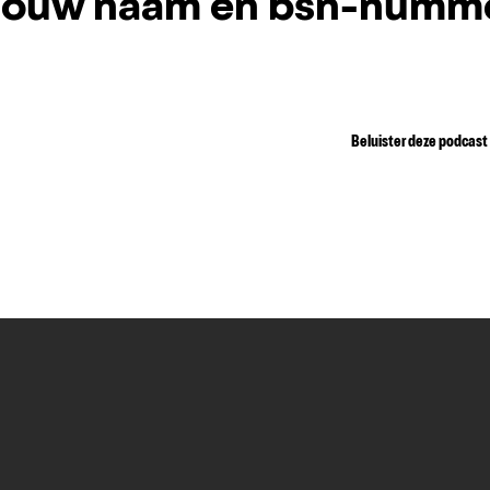
 jouw naam en bsn-numm
Beluister deze podcast