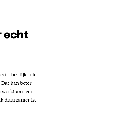
r echt
t - het lijkt niet
. Dat kan beter
j werkt aan een
tuk duurzamer is.