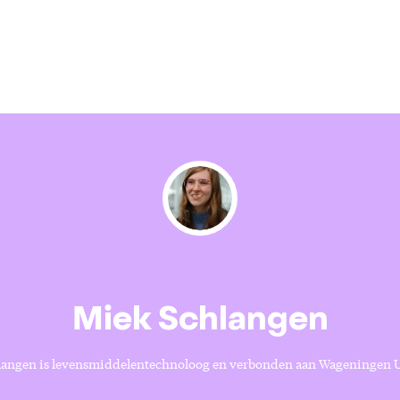
Miek Schlangen
langen is levensmiddelentechnoloog en verbonden aan Wageningen U