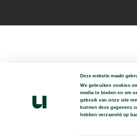
Deze website maakt gebru
Je kunt ons vinden op:
We gebruiken cookies om 
Persmap
Privacyverklaring
Ondertiteling
Vacatures
media te bieden en om o
gebruik van onze site me
Heb je vragen?
info@universiteitvannederland.nl
kunnen deze gegevens com
hebben verzameld op bas