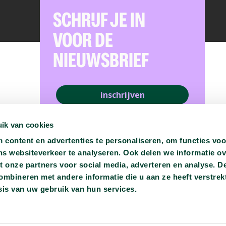
SCHRIJF JE IN
VOOR DE
NIEUWSBRIEF
inschrijven
ik van cookies
content en advertenties te personaliseren, om functies voo
ns websiteverkeer te analyseren. Ook delen we informatie o
t onze partners voor social media, adverteren en analyse. D
bineren met andere informatie die u aan ze heeft verstrekt
is van uw gebruik van hun services.