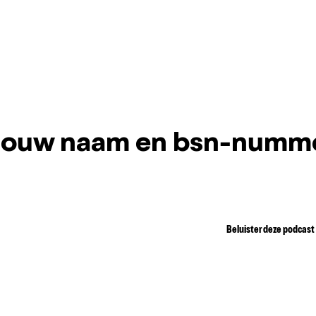
 jouw naam en bsn-numm
Beluister deze podcast