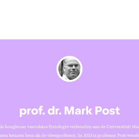
prof. dr. Mark Post
als hoogleraar vasculaire fysiologie verbonden aan de Universiteit Ma
en kennen hem als de vleesprofessor. In 2013 is professor Post werel