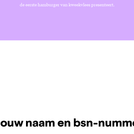
de eerste hamburger van kweekvlees presenteert.
 jouw naam en bsn-numm