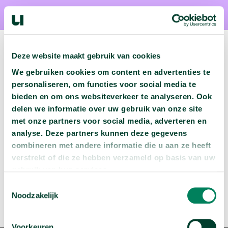
Deze website maakt gebruik van cookies
We gebruiken cookies om content en advertenties te
Volgende podcast:
personaliseren, om functies voor social media te
bieden en om ons websiteverkeer te analyseren. Ook
Wat zijn jouw naam en bsn-nummer waard?
delen we informatie over uw gebruik van onze site
arrow_forward
met onze partners voor social media, adverteren en
Beluister deze podcast
analyse. Deze partners kunnen deze gegevens
combineren met andere informatie die u aan ze heeft
verstrekt of die ze hebben verzameld op basis van uw
gebruik van hun services.
Toestemmingsselectie
Noodzakelijk
Voorkeuren