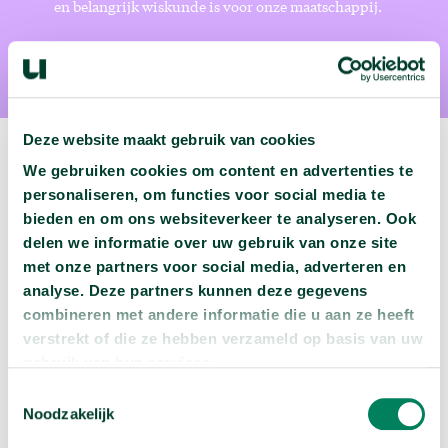
en belangrijk wiskunde is voor onze maatschappij.
Deze website maakt gebruik van cookies
We gebruiken cookies om content en advertenties te
personaliseren, om functies voor social media te
Volgende podcast:
bieden en om ons websiteverkeer te analyseren. Ook
delen we informatie over uw gebruik van onze site
met onze partners voor social media, adverteren en
Wat zijn jouw naam en bsn-nummer waard?
analyse. Deze partners kunnen deze gegevens
arrow_forward
Beluister deze podcast
combineren met andere informatie die u aan ze heeft
verstrekt of die ze hebben verzameld op basis van uw
gebruik van hun services.
Toestemmingsselectie
Noodzakelijk