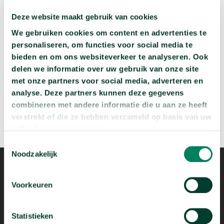
Volgende podcast:
Deze website maakt gebruik van cookies
Wat zijn jouw naam en bsn-nummer waard?
We gebruiken cookies om content en advertenties te
arrow_forward
personaliseren, om functies voor social media te
Beluister deze podcast
bieden en om ons websiteverkeer te analyseren. Ook
delen we informatie over uw gebruik van onze site
met onze partners voor social media, adverteren en
analyse. Deze partners kunnen deze gegevens
combineren met andere informatie die u aan ze heeft
verstrekt of die ze hebben verzameld op basis van uw
gebruik van hun services.
Toestemmingsselectie
Noodzakelijk
Voorkeuren
Statistieken