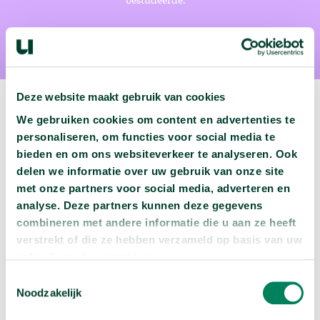
Deze website maakt gebruik van cookies
We gebruiken cookies om content en advertenties te
personaliseren, om functies voor social media te
Volgende podcast:
bieden en om ons websiteverkeer te analyseren. Ook
delen we informatie over uw gebruik van onze site
Wat zijn jouw naam en bsn-nummer waard?
met onze partners voor social media, adverteren en
analyse. Deze partners kunnen deze gegevens
arrow_forward
Beluister deze podcast
combineren met andere informatie die u aan ze heeft
verstrekt of die ze hebben verzameld op basis van uw
gebruik van hun services.
Toestemmingsselectie
Noodzakelijk