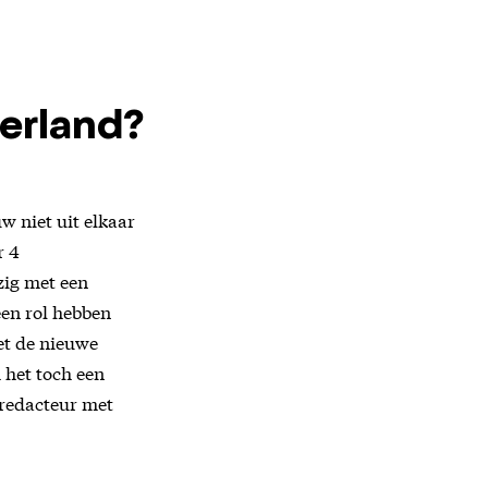
derland?
w niet uit elkaar
r 4
zig met een
een rol hebben
et de nieuwe
m het toch een
 redacteur met