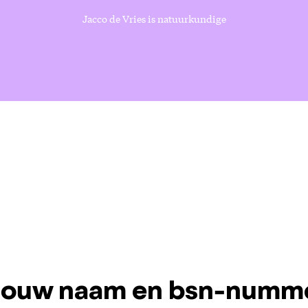
Jacco de Vries is natuurkundige
 jouw naam en bsn-numm