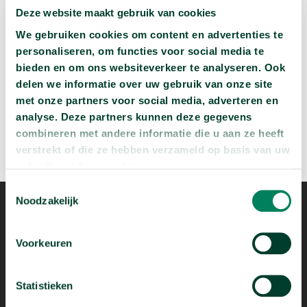
Deze website maakt gebruik van cookies
Wat zijn jouw naam en bsn-nummer waard?
We gebruiken cookies om content en advertenties te
arrow_forward
Beluister deze podcast
personaliseren, om functies voor social media te
bieden en om ons websiteverkeer te analyseren. Ook
delen we informatie over uw gebruik van onze site
met onze partners voor social media, adverteren en
analyse. Deze partners kunnen deze gegevens
combineren met andere informatie die u aan ze heeft
verstrekt of die ze hebben verzameld op basis van uw
gebruik van hun services.
Toestemmingsselectie
Noodzakelijk
Voorkeuren
Statistieken
Mogelijk dankzij