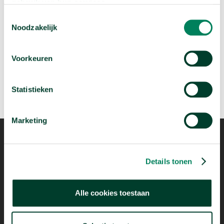
gebruik van hun services.
arrow_forward
Beluister deze podcast
Toestemmingsselectie
Noodzakelijk
Voorkeuren
Statistieken
Marketing
Details tonen
Alle cookies toestaan
Mogelijk dankzij