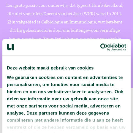
Een grote passie voor onderwijs, dat typeert Huub Savelkoul,
die niet voor niets Docent van het Jaar (WUR) werd in 2014.
Zijn vakgebied is Celbiologie en Immunologie, wat betekent
dat hij gefascineerd is door ons buitengewoon vernuftige
immuunsysteem. Soms laat je immuunsysteem een steekje
vallen en word je ziek. Wat kunnen we daartegen doen?
(foto: Guy Ackermans)
Deze website maakt gebruik van cookies
We gebruiken cookies om content en advertenties te
personaliseren, om functies voor social media te
bieden en om ons websiteverkeer te analyseren. Ook
delen we informatie over uw gebruik van onze site
met onze partners voor social media, adverteren en
analyse. Deze partners kunnen deze gegevens
Volgende podcast:
combineren met andere informatie die u aan ze heeft
verstrekt of die ze hebben verzameld op basis van uw
Wat zijn jouw naam en bsn-nummer waard?