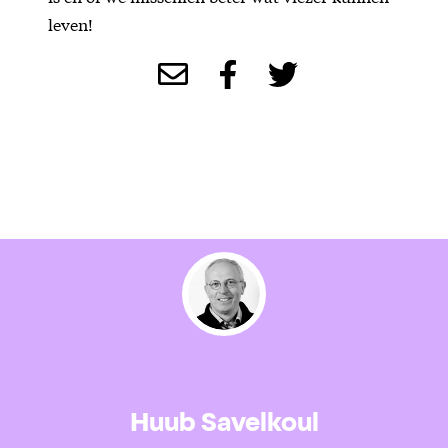
leven!
Huub Savelkoul