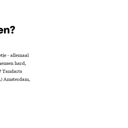
en?
tje - allemaal
mensen hard,
t? Tandarts
A) Amsterdam,