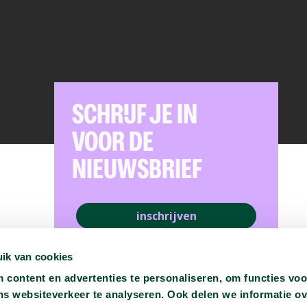
SCHRIJF JE IN
VOOR DE
NIEUWSBRIEF
inschrijven
ik van cookies
content en advertenties te personaliseren, om functies voo
ns websiteverkeer te analyseren. Ook delen we informatie o