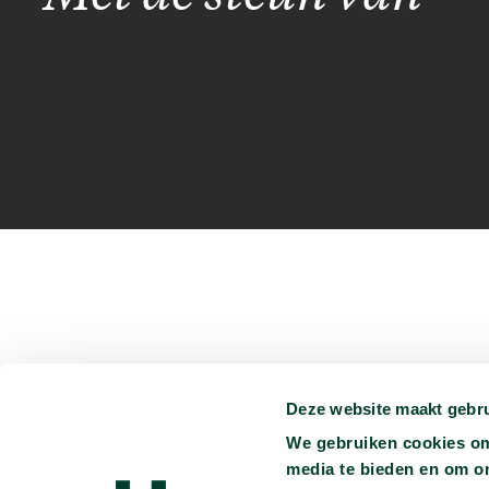
Deze website maakt gebru
Je kunt ons vinden op:
We gebruiken cookies om 
Persmap
Privacyverklaring
Ondertiteling
Vacatures
media te bieden en om o