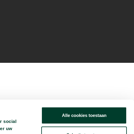
Alle cookies toestaan
r social
ver uw