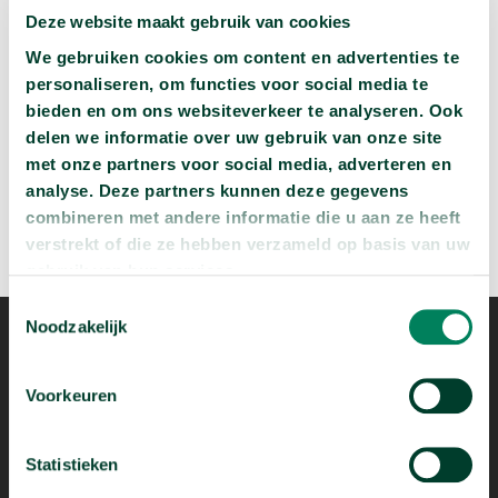
Deze website maakt gebruik van cookies
Wat zijn jouw naam en bsn-nummer waard?
We gebruiken cookies om content en advertenties te
arrow_forward
Beluister deze podcast
personaliseren, om functies voor social media te
bieden en om ons websiteverkeer te analyseren. Ook
delen we informatie over uw gebruik van onze site
met onze partners voor social media, adverteren en
analyse. Deze partners kunnen deze gegevens
combineren met andere informatie die u aan ze heeft
verstrekt of die ze hebben verzameld op basis van uw
gebruik van hun services.
Toestemmingsselectie
Noodzakelijk
Voorkeuren
Statistieken
Mogelijk dankzij